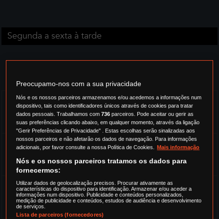
Segunda a sexta à tarde
PRÓXIMAS EMISSÕES NA TV
Preocupamo-nos com a sua privacidade
Nós e os nossos parceiros armazenamos e/ou acedemos a informações num
QUINTA-FEIRA 6 AGOSTO ÀS 19.50
dispositivo, tais como identificadores únicos através de cookies para tratar
EPISÓDIO 49 (E02 - T02)
dados pessoais. Trabalhamos com
736
parceiros. Pode aceitar ou gerir as
suas preferências clicando abaixo, em qualquer momento, através da ligação
"Gerir Preferências de Privacidade" . Estas escolhas serão sinalizadas aos
nossos parceiros e não afetarão os dados de navegação. Para informações
SEXTA-FEIRA 7 AGOSTO ÀS 09.25
adicionais, por favor consulte a nossa Política de Cookies.
Mais informação
EPISÓDIO 49 (E02 - T02)
Nós e os nossos parceiros tratamos os dados para
fornecermos:
Utilizar dados de geolocalização precisos. Procurar ativamente as
SEXTA-FEIRA 7 AGOSTO ÀS 19.50
características do dispositivo para identificação. Armazenar e/ou aceder a
informações num dispositivo. Publicidade e conteúdos personalizados,
EPISÓDIO 50 (E03 - T02)
medição de publicidade e conteúdos, estudos de audiência e desenvolvimento
de serviços.
Lista de parceiros (fornecedores)