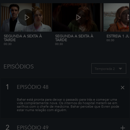
implica descobrir verdades difíceis que irão mudar
tudo.
SEGUNDA A SEXTA À
SEGUNDA A SEXTA À
ESTREIA 1 J
TARDE
TARDE
00:30
00:30
00:30
EPISÓDIOS
Temporada 2
+
1
EPISÓDIO 48
Bahar está pronta para deixar o passado para trás e começar uma
vida completamente nova. Os internos do hospital metem-se em
sarilhos com o chefe de medicina. Bahar percebe que Evren pode
estar numa relação com alguém.
+
2
EPISÓDIO 49