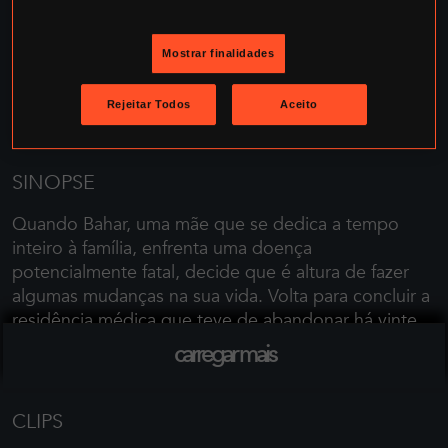
Mostrar finalidades
Rejeitar Todos
Aceito
SINOPSE
Quando Bahar, uma mãe que se dedica a tempo
inteiro à família, enfrenta uma doença
potencialmente fatal, decide que é altura de fazer
algumas mudanças na sua vida. Volta para concluir a
residência médica que teve de abandonar há vinte
anos, mesmo sabendo que isso significa trabalhar
carregar mais
sob a supervisão do marido e ao lado do filho. Nem
eles nem a filha adolescente estão satisfeitos com a
decisão, mas Bahar encontra realização na sua nova
CLIPS
vida. No entanto, o regresso ao hospital também