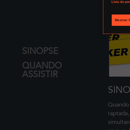
Lista de pa
Mostrar 
SINOPSE
QUANDO
ASSISTIR
SINO
Quando 
raptada,
simulta