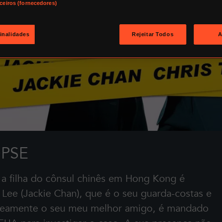
rceiros (fornecedores)
finalidades
Rejeitar Todos
A
PSE
a filha do cônsul chinês em Hong Kong é
 Lee (Jackie Chan), que é o seu guarda-costas e
neamente o seu meu melhor amigo, é mandado