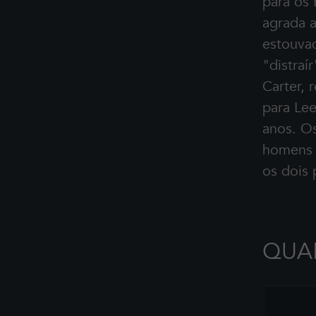
para os 
agrada a
estouva
"distraí
Carter, 
para Lee
anos. Os
homens s
os dois 
QUAN