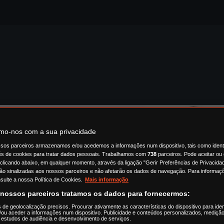
o-nos com a sua privacidade
sos parceiros armazenamos e/ou acedemos a informações num dispositivo, tais como ident
és de cookies para tratar dados pessoais. Trabalhamos com
738
parceiros. Pode aceitar ou 
 clicando abaixo, em qualquer momento, através da ligação "Gerir Preferências de Privacidad
ão sinalizadas aos nossos parceiros e não afetarão os dados de navegação. Para informaçõ
sulte a nossa Política de Cookies.
Mais informação
 nossos parceiros tratamos os dados para fornecermos:
s de geolocalização precisos. Procurar ativamente as características do dispositivo para iden
ou aceder a informações num dispositivo. Publicidade e conteúdos personalizados, medição
 estudos de audiência e desenvolvimento de serviços.