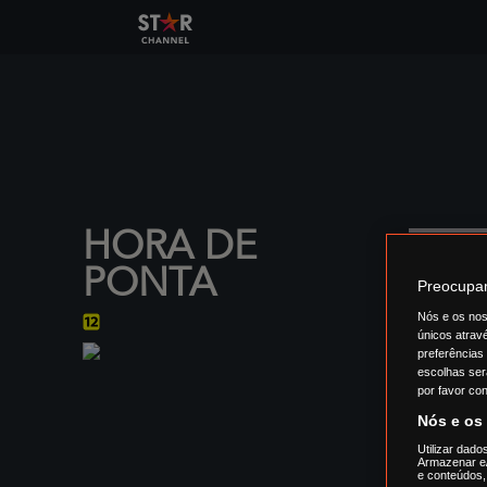
HORA DE
PONTA
Preocupam
Nós e os nos
únicos atrav
preferências
escolhas ser
por favor con
Nós e os
Utilizar dado
Armazenar e/
e conteúdos,