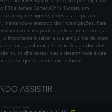
EUA para investigar o caso. A sua presença não
o FBI e James Carter (Chris Tucker), um
do e arrogante agente, é destacado para o
r", mantendo-o afastado das investigações. Para
resolver este caso pode significar uma promoção;
, o importante é salvar a sua amiguinha de onze
 objectivos, culturas e formas de agir dos dois
ão muito diferentes, mas a determinada altura
percebem que terão de unir esforços...
DO ASSISTIR
Próxima emissão
Terça-feira 29 Setembro às 21.15