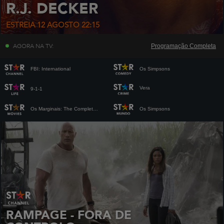
R.J. DECKER
ESTREIA 12 AGOSTO 22:15
AGORA NA TV:
Programação Completa
FBI: International
Os Simpsons
Vera
9-1-1
Os Marginais: The Complete Novel
Os Simpsons
RAMPAGE - FORA DE