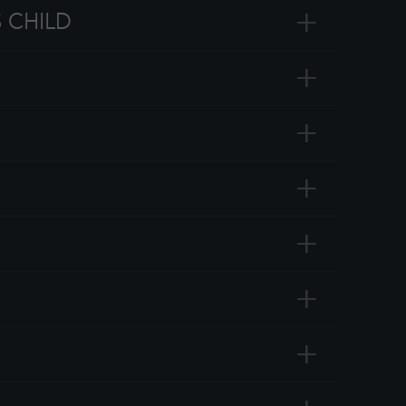
+
S CHILD
+
+
+
+
+
+