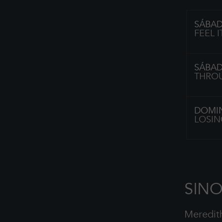
SÁBAD
FEEL I
SÁBAD
THROUG
DOMIN
LOSING
SINO
Meredit