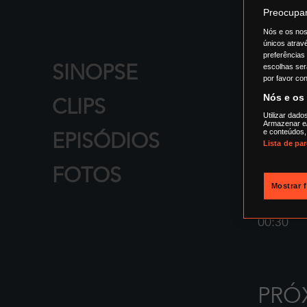
Preocupam
Nós e os nos
únicos atrav
preferências
SINOPSE
escolhas ser
por favor con
Nós e os
CLIPS
Utilizar dado
Armazenar e/
e conteúdos,
EPISÓDIOS
Lista de pa
FOTOS
Mostrar 
Segu
00:30
PRÓ