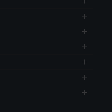
+
+
+
+
+
+
+