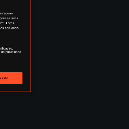
ificadores
gerir as suas
e" . Estas
es adicionais,
tificação.
 de publicidade
ceito