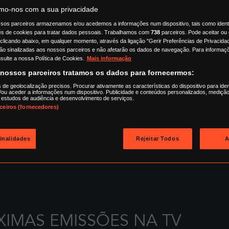
o-nos com a sua privacidade
sos parceiros armazenamos e/ou acedemos a informações num dispositivo, tais como ident
és de cookies para tratar dados pessoais. Trabalhamos com
738
parceiros. Pode aceitar ou 
 clicando abaixo, em qualquer momento, através da ligação "Gerir Preferências de Privacidad
ão sinalizadas aos nossos parceiros e não afetarão os dados de navegação. Para informaçõ
sulte a nossa Política de Cookies.
Mais informação
 nossos parceiros tratamos os dados para fornecermos:
s de geolocalização precisos. Procurar ativamente as características do dispositivo para iden
ou aceder a informações num dispositivo. Publicidade e conteúdos personalizados, medição
 estudos de audiência e desenvolvimento de serviços.
rceiros (fornecedores)
finalidades
Rejeitar Todos
A
nda a sexta à tarde
XIMAS EMISSÕES NA TV