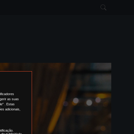
ificadores
gerir as suas
e" . Estas
es adicionais,
tificação.
 de publicidade