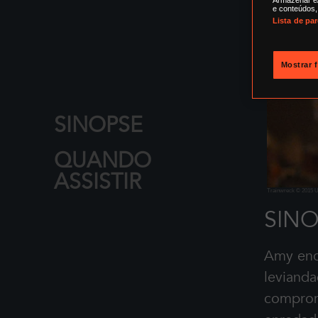
e conteúdos,
Lista de pa
Mostrar 
SINOPSE
QUANDO
ASSISTIR
Trainwreck © 2015 Un
SINO
Amy enc
levianda
comprom