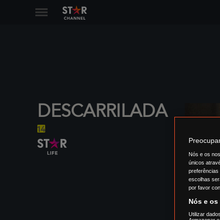
DESCARRILADA
Preocupam
Nós e os nos
únicos atrav
preferências
escolhas ser
por favor con
Nós e os
Utilizar dado
Armazenar e/