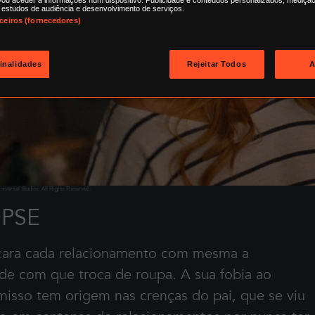
 estudos de audiência e desenvolvimento de serviços.
rceiros (fornecedores)
finalidades
Rejeitar Todos
A
iversal Studios. All Rights Reserved.
PSE
ara cada relacionamento com mesma a
de com que troca de roupa. A sua fobia ao
isso tem origem nas crenças do pai, que se viu