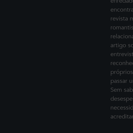
enredad
encontr
revista 
romanti
relacio
artigo s
entrevis
reconhe
próprio
passar u
Sem sab
desespe
necessid
acredita