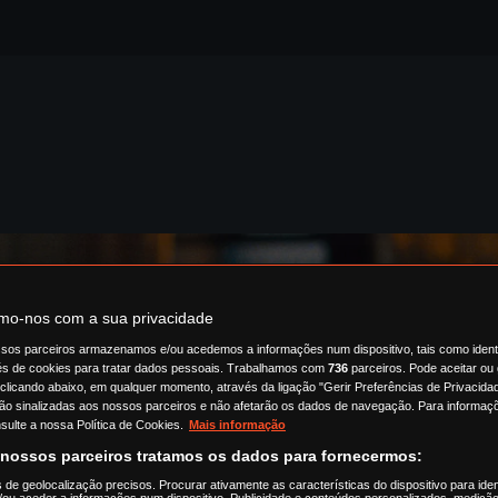
o-nos com a sua privacidade
sos parceiros armazenamos e/ou acedemos a informações num dispositivo, tais como ident
és de cookies para tratar dados pessoais. Trabalhamos com
736
parceiros. Pode aceitar ou 
 clicando abaixo, em qualquer momento, através da ligação "Gerir Preferências de Privacidad
ão sinalizadas aos nossos parceiros e não afetarão os dados de navegação. Para informaçõ
sulte a nossa Política de Cookies.
Mais informação
 nossos parceiros tratamos os dados para fornecermos:
s de geolocalização precisos. Procurar ativamente as características do dispositivo para iden
ou aceder a informações num dispositivo. Publicidade e conteúdos personalizados, medição