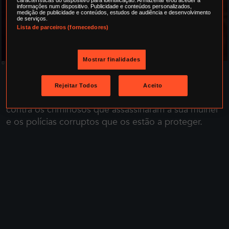
características do dispositivo para identificação. Armazenar e/ou aceder a
informações num dispositivo. Publicidade e conteúdos personalizados,
HORA DE
medição de publicidade e conteúdos, estudos de audiência e desenvolvimento
de serviços.
VINGANÇA
Lista de parceiros (fornecedores)
Mostrar finalidades
© 2016 I Am Wrath Production Inc.
SINOPSE
Rejeitar Todos
Aceito
Nada pode saciar a sede de vingança de Stanley Hill
contra os criminosos que assassinaram a sua mulher
e os polícias corruptos que os estão a proteger.