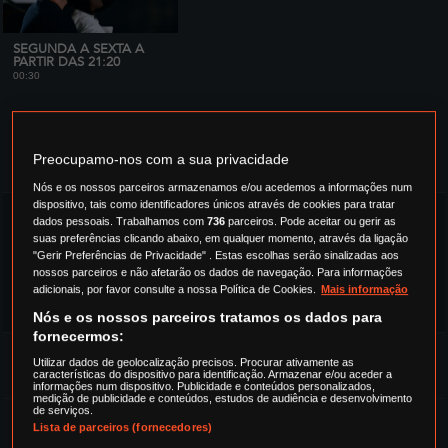
SEGUNDA A SEXTA A
PARTIR DAS 21:20
00:30
EPISÓDIOS
Preocupamo-nos com a sua privacidade
Temporada 1
Nós e os nossos parceiros armazenamos e/ou acedemos a informações num
dispositivo, tais como identificadores únicos através de cookies para tratar
+
1
EPISÓDIO 1
dados pessoais. Trabalhamos com
736
parceiros. Pode aceitar ou gerir as
suas preferências clicando abaixo, em qualquer momento, através da ligação
"Gerir Preferências de Privacidade" . Estas escolhas serão sinalizadas aos
Selin é uma arquiteta de interiores bem sucedida cujo mundo fica
nossos parceiros e não afetarão os dados de navegação. Para informações
virado do avesso quando descobre que terá de partilhar a sua nova
casa com o desconhecido Demir. Infelizmente, as surpresas não
adicionais, por favor consulte a nossa Política de Cookies.
Mais informação
ficam por ai.
Nós e os nossos parceiros tratamos os dados para
fornecermos:
+
2
EPISÓDIO 2
Utilizar dados de geolocalização precisos. Procurar ativamente as
características do dispositivo para identificação. Armazenar e/ou aceder a
informações num dispositivo. Publicidade e conteúdos personalizados,
medição de publicidade e conteúdos, estudos de audiência e desenvolvimento
de serviços.
+
3
EPISÓDIO 3
Lista de parceiros (fornecedores)