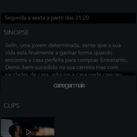
Segunda a sexta a partir das 21:20
SINOPSE
Selin, uma jovem determinada, sente que a sua
vida está finalmente a ganhar forma quando
encontra a casa perfeita para comprar. Entretanto,
Demir, bem-sucedido na sua carreira mas com
saudades de casa, adquire a casa onde cresceu.
Rapidamente descobrem que compraram a
carregar mais
mesma casa — e que, devido a uma disputa
familiar, cada um é dono de apenas metade da
propriedade.
CLIPS