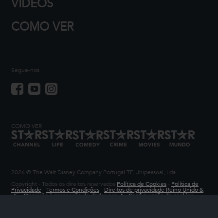
VÍDEOS
COMO VER
Segue-nos
COMO VER
2026 © The Walt Disney Company Portugal TF, Unipessoal, Lda.
Copyright - Todos os direitos reservados
Política de Cookies
-
Política de
Privacidade
-
Termos e Condições
-
Direitos de privacidade Reino Unido &
UE
-
Oposição à prospeção de dados por IA
-
Configuração de cookies