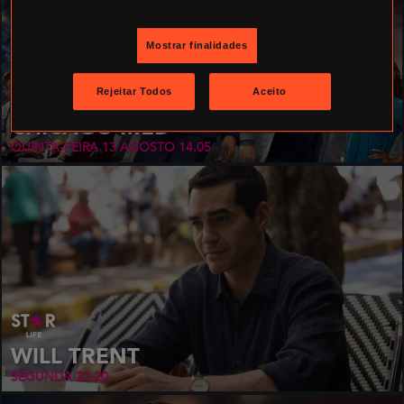
Mostrar finalidades
Rejeitar Todos
Aceito
CHICAGO MED
QUINTA-FEIRA 13 AGOSTO
14.05
WILL TRENT
SEGUNDA
22.20