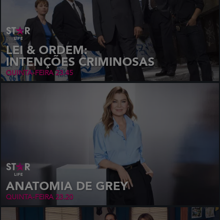
LEI & ORDEM:
INTENÇÕES CRIMINOSAS
QUINTA-FEIRA
23.45
ANATOMIA DE GREY
QUINTA-FEIRA
23.20